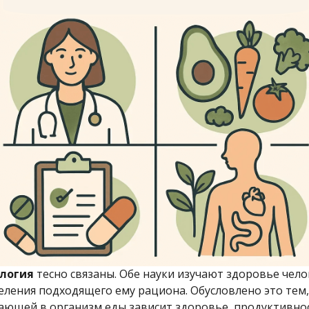
логия
тесно связаны. Обе науки изучают здоровье челов
еления подходящего ему рациона. Обусловлено это тем,
ающей в организм еды зависит здоровье, продуктивност