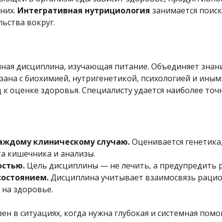
 них.
Интегративная нутрициология
занимается поиск
ьства вокруг.
ная дисциплина, изучающая питание. Объединяет зна
зана с биохимией, нутригенетикой, психологией и иным
 к оценке здоровья. Специалисту удается наиболее то
аждому клиническому случаю.
Оценивается генетика,
та кишечника и анализы.
остью.
Цель дисциплины — не лечить, а предупредить р
состоянием.
Дисциплина учитывает взаимосвязь рацион
 на здоровье.
н в ситуациях, когда нужна глубокая и системная пом