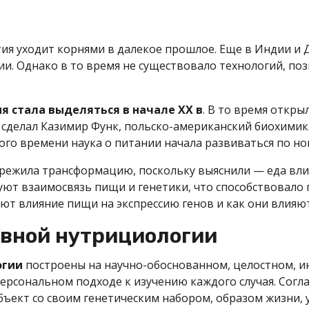
тия уходит корнями в далекое прошлое. Еще в Индии и 
ии. Однако в то время не существовало технологий, п
я стала выделяться в начале XX в
. В то время откры
 сделал Казимир Функ, польско-американский биохимик.
го времени наука о питании начала развиваться по но
ережила трансформацию, поскольку выяснили — еда вли
едуют взаимосвязь пищи и генетики, что способствовал
ают влияние пищи на экспрессию генов и как они влияю
вной нутрициологии
огии
построены на научно-обоснованном, целостном, 
 персональном подходе к изучению каждого случая. Согл
ъект со своим генетическим набором, образом жизни,