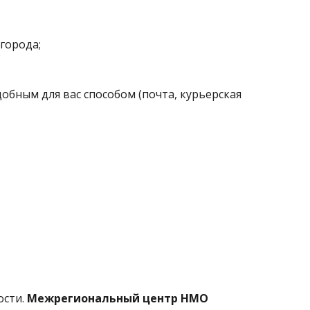
города;
добным для вас способом (почта, курьерская
ости.
Межрегиональный центр НМО