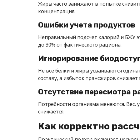
Жиры часто занижают в попытке снизить
концентрация.
Ошибки учета продуктов
Неправильный подсчет калорий и БЖУ эт
до 30% от фактического рациона.
Игнорирование биодосту
Не все белки и жиры усваиваются один
составу, а избыток трансжиров снижает
Отсутствие пересмотра р
Потребности организма меняются. Вес, у
снижается.
Как корректно расс
Практический подход включает несколь