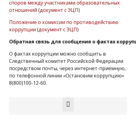
споров между участниками образовательных
отношений
(
документ с ЭЦП
)
Положение о комиссии по противодействию
коррупции
(
документ с ЭЦП
)
Обратная
связь
для
сообщения
о
фактах
корруп
О фактах коррупции можно сообщить в
Следственный комитет Российской Федерации
посредством почты, через интернет-приемную,
по телефонной линии «Остановим коррупцию»
8(800)100-12-60.
Структура и органы управления образовательной организацией
Материально-техническое обеспечение и оснащенность образовательного процесса. Доступная среда
Вакантные места для приема (перевода) обучающихся
Организация питания в образовательной организации
Результаты специальной оценки условий труда (СОУТ)