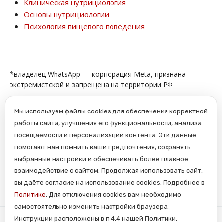
Клиническая нутрициология
Основы нутрициологии
Психология пищевого поведения
*владелец WhatsApp — корпорация Meta, признана
экстремистской и запрещена на территории РФ
Мы используем файлы cookies для обеспечения корректной
Copyright © 2017-2026, ООО «Центр НМО». Материалы
сайта являются объектами авторского права.
работы сайта, улучшения его функциональности, анализа
Запрещается копирование, распространение, любое
посещаемости и персонализации контента. Эти данные
использование информации и объектов без
предварительного согласия правообладателя.
помогают нам помнить ваши предпочтения, сохранять
ЗАЩИЩЕНО ЗАКОНОМ РОССИЙСКОЙ ФЕДЕРАЦИИ ОТ
09.07.93Г. №5351-1 “ОБ АВТОРСКОМ ПРАВЕ И СМЕЖНЫХ
выбранные настройки и обеспечивать более плавное
ПРАВАХ” (с изменениями от 19 июля 1995 г., 20 июля 2004
г.)
взаимодействие с сайтом. Продолжая использовать сайт,
вы даёте согласие на использование cookies. Подробнее в
Политика конфиденциальности
Политике
. Для отключения cookies вам необходимо
самостоятельно изменить настройки браузера.
Инструкции расположены в п 4.4 нашей Политики.