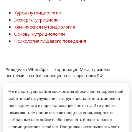
Курсы нутрициологии
Эксперт-нутрициолог
Клиническая нутрициология
Основы нутрициологии
Психология пищевого поведения
*владелец WhatsApp — корпорация Meta, признана
экстремистской и запрещена на территории РФ
Мы используем файлы cookies для обеспечения корректной
Copyright © 2017-2026, ООО «Центр НМО». Материалы
сайта являются объектами авторского права.
работы сайта, улучшения его функциональности, анализа
Запрещается копирование, распространение, любое
посещаемости и персонализации контента. Эти данные
использование информации и объектов без
предварительного согласия правообладателя.
помогают нам помнить ваши предпочтения, сохранять
ЗАЩИЩЕНО ЗАКОНОМ РОССИЙСКОЙ ФЕДЕРАЦИИ ОТ
09.07.93Г. №5351-1 “ОБ АВТОРСКОМ ПРАВЕ И СМЕЖНЫХ
выбранные настройки и обеспечивать более плавное
ПРАВАХ” (с изменениями от 19 июля 1995 г., 20 июля 2004
г.)
взаимодействие с сайтом. Продолжая использовать сайт,