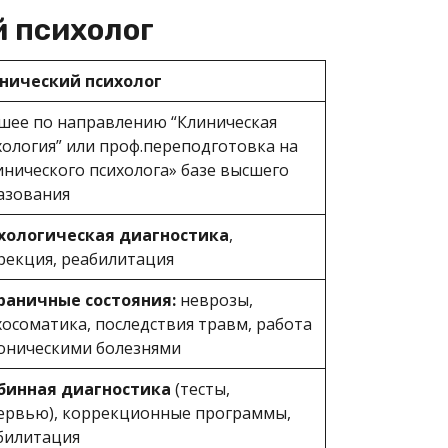
й психолог
нический психолог
шее по направлению “Клиническая
хология” или проф.переподготовка на
инического психолога» базе высшего
азования
хологическая диагностика
,
рекция, реабилитация
раничные состояния:
неврозы,
хосоматика, последствия травм, работа
роническими болезнями
бинная диагностика
(тесты,
ервью), коррекционные программы,
билитация