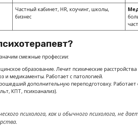
Частный кабинет, HR, коучинг, школы,
Мед
бизнес
бол
час
 психотерапевт?
означим смежные профессии:
ицинское образование. Лечит психические расстройства
з и медикаменты. Работает с патологией.
прошедший дополнительную переподготовку. Работает 
ьт, КПТ, психоанализ).
ческого психолога, как и обычного психолога, не да
рства.