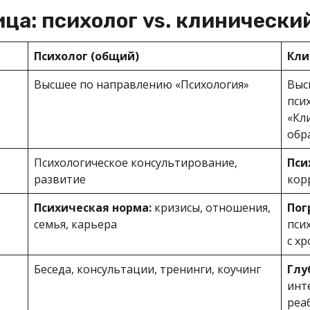
ца: психолог vs. клинически
Психолог (общий)
Кли
Высшее по направлению «Психология»
Выс
пси
«Кл
обр
Психологическое консультирование,
Пси
развитие
кор
Психическая норма:
кризисы, отношения,
Пог
семья, карьера
пси
с х
Беседа, консультации, тренинги, коучинг
Глу
инт
реа